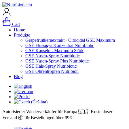
Cart
Home
Produkte
Grapefruitkernextrakt - Citricidal GSE Maximum
GSE Flüssiges Konzentrat Nutribiotic
GSE Kapseln - Maximum Stärk
GSE Nasen-Spray Nutribiotic
GSE Nasen-Spray Plus Nutribiotic
GSE Hals-Spray Nutribiotic
GSE Ohrentropfen Nutribioti
Blog
Autorisierter Wiederverkäufer für Europa 🇪🇺 | Kostenloser
Versand 📦 für Bestellungen über 99€