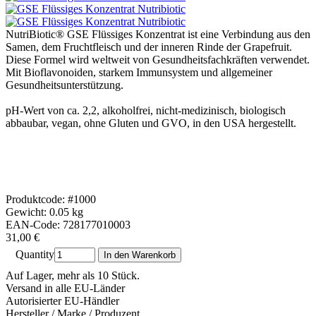
NutriBiotic® GSE Flüssiges Konzentrat ist eine Verbindung aus den
Samen, dem Fruchtfleisch und der inneren Rinde der Grapefruit.
Diese Formel wird weltweit von Gesundheitsfachkräften verwendet.
Mit Bioflavonoiden, starkem Immunsystem und allgemeiner
Gesundheitsunterstützung.
pH-Wert von ca. 2,2, alkoholfrei, nicht-medizinisch, biologisch
abbaubar, vegan, ohne Gluten und GVO, in den USA hergestellt.
Produktcode: #1000
Gewicht: 0.05 kg
EAN-Code: 728177010003
31,00 €
Quantity
In den Warenkorb
Auf Lager, mehr als 10 Stück.
Versand in alle EU-Länder
Autorisierter EU-Händler
Hersteller / Marke / Produzent