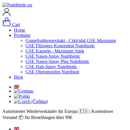
Cart
Home
Produkte
Grapefruitkernextrakt - Citricidal GSE Maximum
GSE Flüssiges Konzentrat Nutribiotic
GSE Kapseln - Maximum Stärk
GSE Nasen-Spray Nutribiotic
GSE Nasen-Spray Plus Nutribiotic
GSE Hals-Spray Nutribiotic
GSE Ohrentropfen Nutribioti
Blog
Autorisierter Wiederverkäufer für Europa 🇪🇺 | Kostenloser
Versand 📦 für Bestellungen über 99€