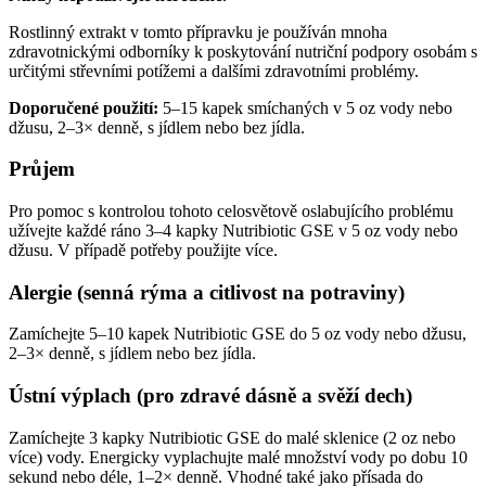
Rostlinný extrakt v tomto přípravku je používán mnoha
zdravotnickými odborníky k poskytování nutriční podpory osobám s
určitými střevními potížemi a dalšími zdravotními problémy.
Doporučené použití:
5–15 kapek smíchaných v 5 oz vody nebo
džusu, 2–3× denně, s jídlem nebo bez jídla.
Průjem
Pro pomoc s kontrolou tohoto celosvětově oslabujícího problému
užívejte každé ráno 3–4 kapky Nutribiotic GSE v 5 oz vody nebo
džusu. V případě potřeby použijte více.
Alergie (senná rýma a citlivost na potraviny)
Zamíchejte 5–10 kapek Nutribiotic GSE do 5 oz vody nebo džusu,
2–3× denně, s jídlem nebo bez jídla.
Ústní výplach (pro zdravé dásně a svěží dech)
Zamíchejte 3 kapky Nutribiotic GSE do malé sklenice (2 oz nebo
více) vody. Energicky vyplachujte malé množství vody po dobu 10
sekund nebo déle, 1–2× denně. Vhodné také jako přísada do