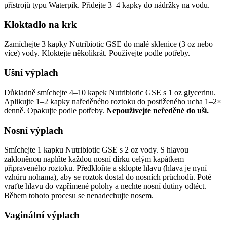
přístrojů typu Waterpik. Přidejte 3–4 kapky do nádržky na vodu.
Kloktadlo na krk
Zamíchejte 3 kapky Nutribiotic GSE do malé sklenice (3 oz nebo
více) vody. Kloktejte několikrát. Používejte podle potřeby.
Ušní výplach
Důkladně smíchejte 4–10 kapek Nutribiotic GSE s 1 oz glycerinu.
Aplikujte 1–2 kapky naředěného roztoku do postiženého ucha 1–2×
denně. Opakujte podle potřeby.
Nepoužívejte neředěné do uší.
Nosní výplach
Smíchejte 1 kapku Nutribiotic GSE s 2 oz vody. S hlavou
zakloněnou naplňte každou nosní dírku celým kapátkem
připraveného roztoku. Předkloňte a sklopte hlavu (hlava je nyní
vzhůru nohama), aby se roztok dostal do nosních průchodů. Poté
vraťte hlavu do vzpřímené polohy a nechte nosní dutiny odtéct.
Během tohoto procesu se nenadechujte nosem.
Vaginální výplach