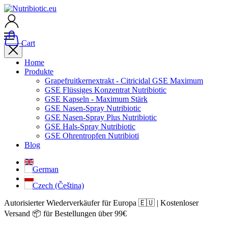
Cart
Home
Produkte
Grapefruitkernextrakt - Citricidal GSE Maximum
GSE Flüssiges Konzentrat Nutribiotic
GSE Kapseln - Maximum Stärk
GSE Nasen-Spray Nutribiotic
GSE Nasen-Spray Plus Nutribiotic
GSE Hals-Spray Nutribiotic
GSE Ohrentropfen Nutribioti
Blog
Autorisierter Wiederverkäufer für Europa 🇪🇺 | Kostenloser
Versand 📦 für Bestellungen über 99€